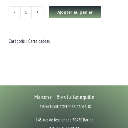
Ajouter au panier
quantité
de
Séjour
Catégorie :
Carte cadeau
Exception
deux
nuits
|
Suite
Venise
Maison d’Hôtes La Gourguille
LA BOUTIQUE COFFRETS CADEAUX
143, rue de l’esplanade 30430 Barjac